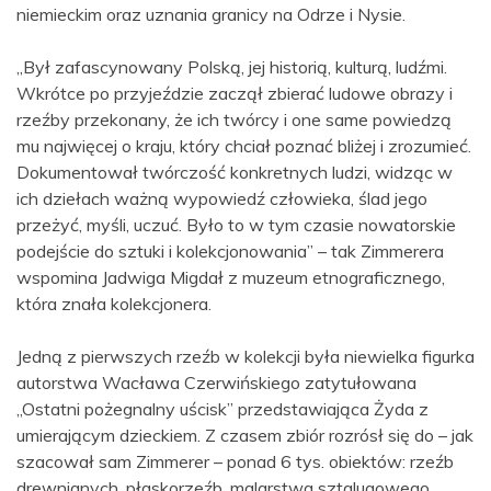
niemieckim oraz uznania granicy na Odrze i Nysie.
„Był zafascynowany Polską, jej historią, kulturą, ludźmi.
Wkrótce po przyjeździe zaczął zbierać ludowe obrazy i
rzeźby przekonany, że ich twórcy i one same powiedzą
mu najwięcej o kraju, który chciał poznać bliżej i zrozumieć.
Dokumentował twórczość konkretnych ludzi, widząc w
ich dziełach ważną wypowiedź człowieka, ślad jego
przeżyć, myśli, uczuć. Było to w tym czasie nowatorskie
podejście do sztuki i kolekcjonowania” – tak Zimmerera
wspomina Jadwiga Migdał z muzeum etnograficznego,
która znała kolekcjonera.
Jedną z pierwszych rzeźb w kolekcji była niewielka figurka
autorstwa Wacława Czerwińskiego zatytułowana
„Ostatni pożegnalny uścisk” przedstawiająca Żyda z
umierającym dzieckiem. Z czasem zbiór rozrósł się do – jak
szacował sam Zimmerer – ponad 6 tys. obiektów: rzeźb
drewnianych, płaskorzeźb, malarstwa sztalugowego,