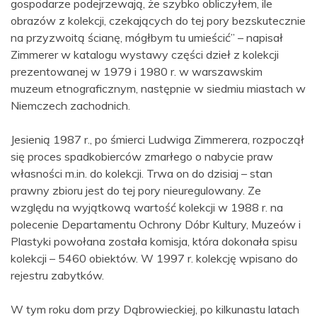
gospodarze podejrzewają, że szybko obliczyłem, ile
obrazów z kolekcji, czekających do tej pory bezskutecznie
na przyzwoitą ścianę, mógłbym tu umieścić” – napisał
Zimmerer w katalogu wystawy części dzieł z kolekcji
prezentowanej w 1979 i 1980 r. w warszawskim
muzeum etnograficznym, następnie w siedmiu miastach w
Niemczech zachodnich.
Jesienią 1987 r., po śmierci Ludwiga Zimmerera, rozpoczął
się proces spadkobierców zmarłego o nabycie praw
własności m.in. do kolekcji. Trwa on do dzisiaj – stan
prawny zbioru jest do tej pory nieuregulowany. Ze
względu na wyjątkową wartość kolekcji w 1988 r. na
polecenie Departamentu Ochrony Dóbr Kultury, Muzeów i
Plastyki powołana została komisja, która dokonała spisu
kolekcji – 5460 obiektów. W 1997 r. kolekcję wpisano do
rejestru zabytków.
W tym roku dom przy Dąbrowieckiej, po kilkunastu latach