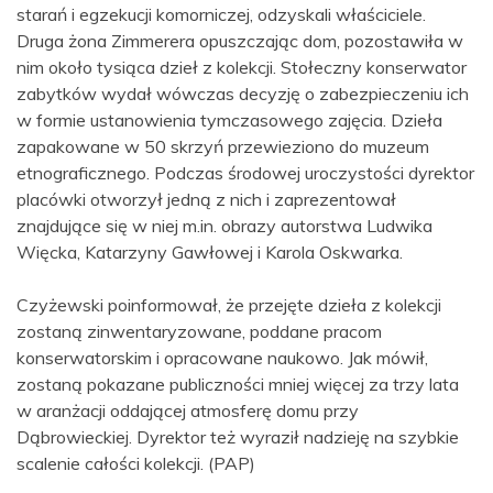
starań i egzekucji komorniczej, odzyskali właściciele.
Druga żona Zimmerera opuszczając dom, pozostawiła w
nim około tysiąca dzieł z kolekcji. Stołeczny konserwator
zabytków wydał wówczas decyzję o zabezpieczeniu ich
w formie ustanowienia tymczasowego zajęcia. Dzieła
zapakowane w 50 skrzyń przewieziono do muzeum
etnograficznego. Podczas środowej uroczystości dyrektor
placówki otworzył jedną z nich i zaprezentował
znajdujące się w niej m.in. obrazy autorstwa Ludwika
Więcka, Katarzyny Gawłowej i Karola Oskwarka.
Czyżewski poinformował, że przejęte dzieła z kolekcji
zostaną zinwentaryzowane, poddane pracom
konserwatorskim i opracowane naukowo. Jak mówił,
zostaną pokazane publiczności mniej więcej za trzy lata
w aranżacji oddającej atmosferę domu przy
Dąbrowieckiej. Dyrektor też wyraził nadzieję na szybkie
scalenie całości kolekcji. (PAP)