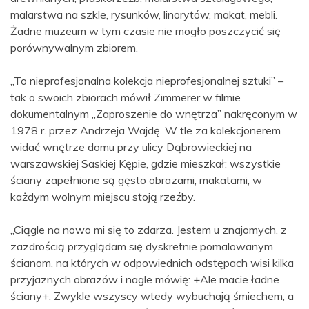
malarstwa na szkle, rysunków, linorytów, makat, mebli.
Żadne muzeum w tym czasie nie mogło poszczycić się
porównywalnym zbiorem.
„To nieprofesjonalna kolekcja nieprofesjonalnej sztuki” –
tak o swoich zbiorach mówił Zimmerer w filmie
dokumentalnym „Zaproszenie do wnętrza” nakręconym w
1978 r. przez Andrzeja Wajdę. W tle za kolekcjonerem
widać wnętrze domu przy ulicy Dąbrowieckiej na
warszawskiej Saskiej Kępie, gdzie mieszkał: wszystkie
ściany zapełnione są gęsto obrazami, makatami, w
każdym wolnym miejscu stoją rzeźby.
„Ciągle na nowo mi się to zdarza. Jestem u znajomych, z
zazdrością przyglądam się dyskretnie pomalowanym
ścianom, na których w odpowiednich odstępach wisi kilka
przyjaznych obrazów i nagle mówię: +Ale macie ładne
ściany+. Zwykle wszyscy wtedy wybuchają śmiechem, a