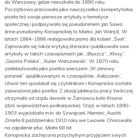
do Warszawy, gdzie mieszkała do 1890 roku.
Początkowo pracowała jako nauczycielka i korepetytorka,
pisała też swoje pierwsze artykuły o tematyce
społecznej i podpisywała się pseudonimem Jan Sawa
(inne pseudonimy Konopnickiej to Marko, Jan Waręż). W
latach 1884-1886 redagowała pismo dla kobiet „Świt”.
Zajmowała się także krytyką literacka i publikowała swe
artykuły w takich czasopismach jak: „Bluszcz”, „Kłosy”,
„Gazeta Polska”, „Kurier Warszawski”. W 1870 roku
zadebiutowała jako poetka wierszem „W zimowy
poranek” opublikowanym w czasopiśmie „Kaliszanin”.
Utwór ten spodobał się czytelnikom i Konopnicka została
zauważona jako poetka. Z okazji jubileuszu pracy twórczej
otrzymała od rządu dworek w Żarnowcu koło Krosna
(dziś województwo podkarpackie). Stąd, w latach 1890-
1903 wyjeżdżała m.in. do Szwajcarii, Niemiec, Austrii.
Zmarła 8 października 1910 roku we Lwowie. Chorowała
na zapalenie płuc. Miała 68 lat.
Konopnicka zachęcona przychylnym przyjęciem swych