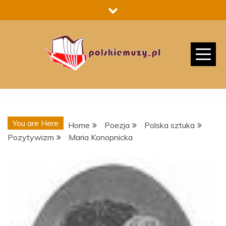
Skip
to
content
You are Here
Home
Poezja
Polska sztuka
Pozytywizm
Maria Konopnicka