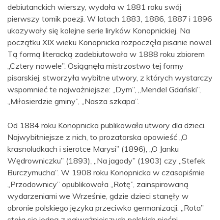
debiutanckich wierszy, wydała w 1881 roku swój
pierwszy tomik poezji. W latach 1883, 1886, 1887 i 1896
ukazywały się kolejne serie liryków Konopnickiej. Na
początku XIX wieku Konopnicka rozpoczęła pisanie nowel.
Tą formą literacką zadebiutowała w 1888 roku zbiorem
„Cztery nowele”. Osiągnęła mistrzostwo tej formy
pisarskiej, stworzyła wybitne utwory, z których wystarczy
wspomnieć te najważniejsze: „Dym”, „Mendel Gdański”,
„Miłosierdzie gminy”, „Nasza szkapa”.
Od 1884 roku Konopnicka publikowała utwory dla dzieci.
Najwybitniejsze z nich, to prozatorska opowieść „O
krasnoludkach i sierotce Marysi” (1896), „O Janku
Wędrowniczku” (1893), „Na jagody” (1903) czy „Stefek
Burczymucha”. W 1908 roku Konopnicka w czasopiśmie
„Przodownicy” opublikowała „Rotę”, zainspirowaną
wydarzeniami we Wrześnie, gdzie dzieci stanęły w
obronie polskiego języka przeciwko germanizacji. „Rota”
stała się jedną z najważniejszych polskich pieśni