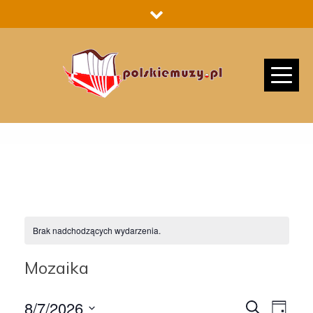
Skip
to
content
Brak nadchodzących wydarzenia.
Mozaika
8/7/2026
S
W