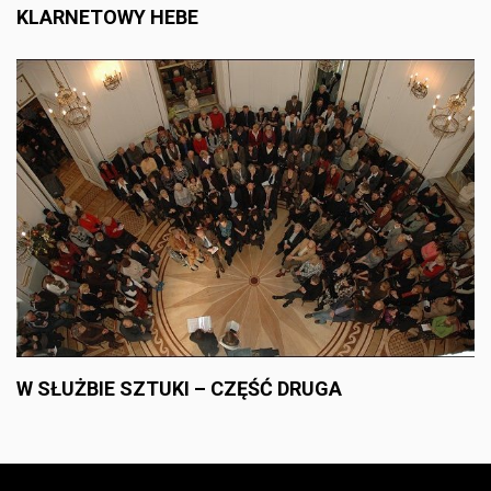
g
KLARNETOWY HEBE
a
t
i
o
n
W SŁUŻBIE SZTUKI – CZĘŚĆ DRUGA