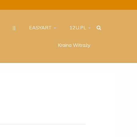
||
EASYART
12U.PL
Kraina Witraży