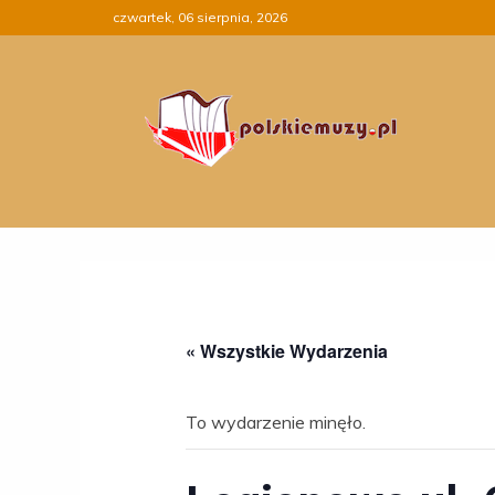
Skip
czwartek, 06 sierpnia, 2026
to
content
« Wszystkie Wydarzenia
To wydarzenie minęło.