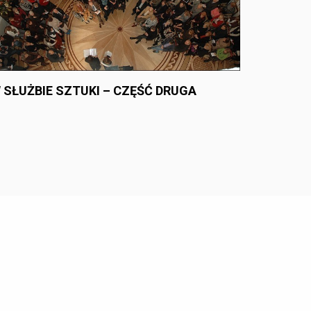
 SŁUŻBIE SZTUKI – CZĘŚĆ DRUGA
id Themes
.