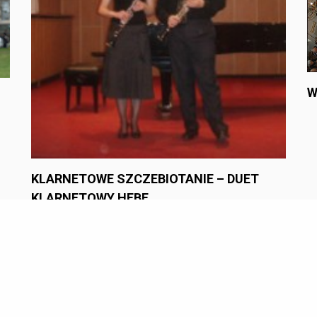
W
KLARNETOWE SZCZEBIOTANIE – DUET
KLARNETOWY HEBE
All Rights Reserved 2022.
owered by
WordPress
|
Theme: Refined Magazine Pro by
Cand